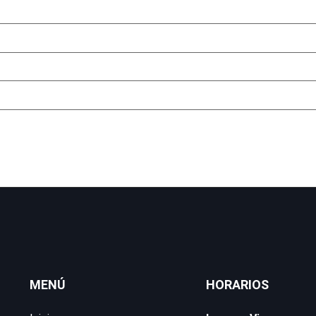
eb en este navegador para la próxima vez que comente.
MENÚ
HORARIOS